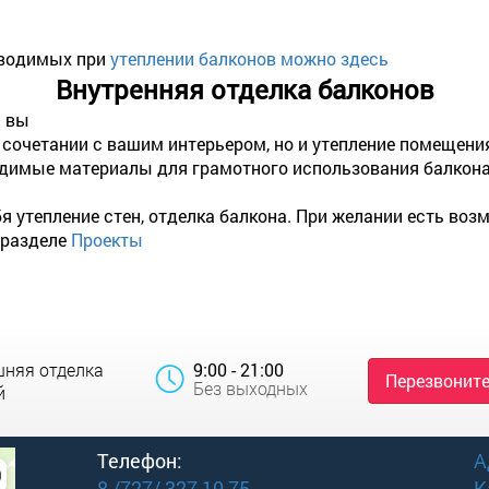
оводимых при
утеплении балконов можно здесь
Внутренняя отделка балконов
а вы
 сочетании с вашим интерьером, но и утепление помещени
димые материалы для грамотного использования балкона
я утепление стен, отделка балкона. При желании есть воз
 разделе
Проекты
шняя отделка
9:00 - 21:00
Перезвоните
Без выходных
й
Телефон:
А
8 /727/ 327 10 75
К