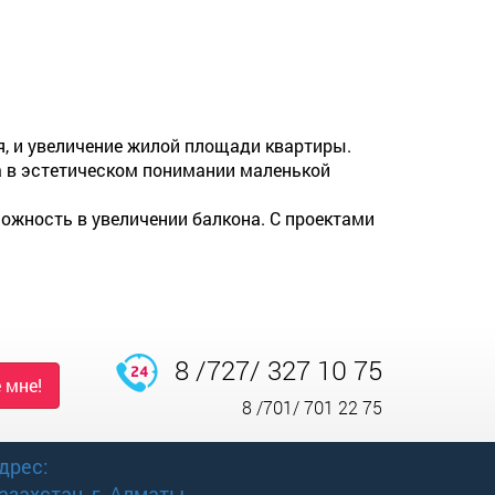
я, и увеличение жилой площади квартиры.
 в эстетическом понимании маленькой
можность в увеличении балкона. С проектами
8 /727/ 327 10 75
 мне!
8 /701/ 701 22 75
дрес:
азахстан, г. Алматы