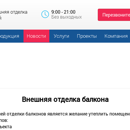
шняя отделка
9:00 - 21:00
Перезвоните
Без выходных
й
одукция
Новости
Услуги
Проекты
Компания
Внешняя отделка балкона
й отделки балконов является желание утеплить помещени
пов:
ъекта